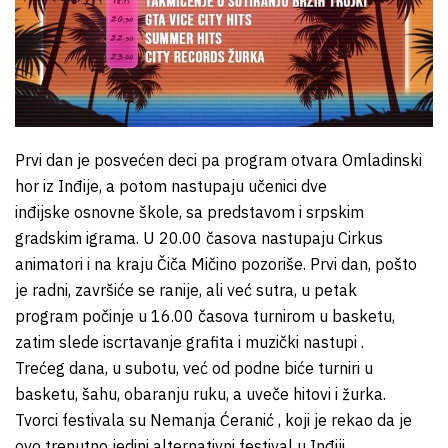
Prvi dan je posvećen deci pa program otvara Omladinski
hor iz Inđije, a potom nastupaju učenici dve
inđijske osnovne škole, sa predstavom i srpskim
gradskim igrama. U 20.00 časova nastupaju Cirkus
animatori i na kraju Čiča Mičino pozoriše. Prvi dan, pošto
je radni, završiće se ranije, ali već sutra, u petak
program počinje u 16.00 časova turnirom u basketu,
zatim slede iscrtavanje grafita i muzički nastupi .
Trećeg dana, u subotu, već od podne biće turniri u
basketu, šahu, obaranju ruku, a uveče hitovi i žurka.
Tvorci festivala su Nemanja Ćeranić , koji je rekao da je
ovo trenutno jedini alternativni festival u Inđiji,