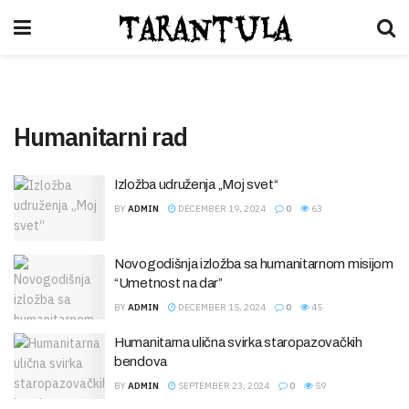
Tarantula
Humanitarni rad
Izložba udruženja „Moj svet“
BY
ADMIN
DECEMBER 19, 2024
0
63
Novogodišnja izložba sa humanitarnom misijom
“Umetnost na dar”
BY
ADMIN
DECEMBER 15, 2024
0
45
Humanitarna ulična svirka staropazovačkih
bendova
BY
ADMIN
SEPTEMBER 23, 2024
0
59