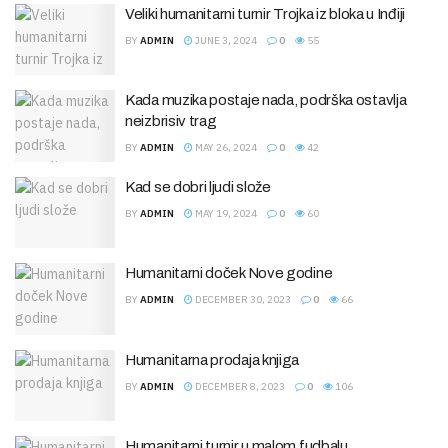
Veliki humanitarni turnir Trojka iz bloka u Inđiji
BY
ADMIN
JUNE 3, 2024
0
55
Kada muzika postaje nada, podrška ostavlja
neizbrisiv trag
BY
ADMIN
MAY 26, 2024
0
42
Kad se dobri ljudi slože
BY
ADMIN
MAY 19, 2024
0
60
Humanitarni doček Nove godine
BY
ADMIN
DECEMBER 30, 2023
0
66
Humanitarna prodaja knjiga
BY
ADMIN
DECEMBER 8, 2023
0
106
Humanitarni turnir u malom fudbalu