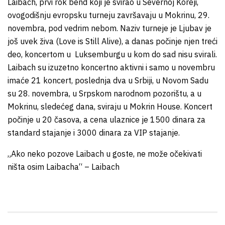
Laibach, prvi rok bend koji je svirao u Severnoj Koreji,
ovogodišnju evropsku turneju završavaju u Mokrinu, 29.
novembra, pod vedrim nebom. Naziv turneje je Ljubav je
još uvek živa (Love is Still Alive), a danas počinje njen treći
deo, koncertom u Luksemburgu u kom do sad nisu svirali.
Laibach su izuzetno koncertno aktivni i samo u novembru
imaće 21 koncert, poslednja dva u Srbiji, u Novom Sadu
su 28. novembra, u Srpskom narodnom pozorištu, a u
Mokrinu, sledećeg dana, sviraju u Mokrin House. Koncert
počinje u 20 časova, a cena ulaznice je 1500 dinara za
standard stajanje i 3000 dinara za VIP stajanje.
„Ako neko pozove Laibach u goste, ne može očekivati
ništa osim Laibacha“ – Laibach