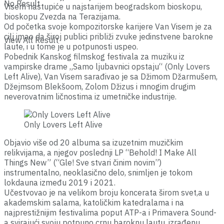
No Result
Visem nastupiće u najstarijem beogradskom bioskopu,
bioskopu Zvezda na Terazijama.
Od početka svoje kompozitorske karijere Van Visem je za
cilj imao da široj publici približi zvuke jedinstvene barokne
View All Result
laute, i u tome je u potpunosti uspeo.
Pobednik Kanskog filmskog festivala za muziku iz
vampirske drame „Samo ljubavnici opstaju“ (Only Lovers
Left Alive), Van Visem sarađivao je sa Džimom Džarmušem,
Džejmsom Blekšoom, Zolom Džizus i mnogim drugim
neverovatnim ličnostima iz umetničke industrije.
Only Lovers Left Alive
Objavio više od 20 albuma sa izuzetnim muzičkim
relikvijama, a njegov poslednji LP “Behold! I Make All
Things New” (“Gle! Sve stvari činim novim”)
instrumentalno, neoklasično delo, snimljen je tokom
lokdauna između 2019 i 2021.
Učestvovao je na velikom broju koncerata širom svet,a u
akademskim salama, katoličkim katedralama i na
najprestižnijim festivalima poput ATP-a i Primavera Sound-
a svirajući svoju potpuno crnu baroknu lautu, izrađenu