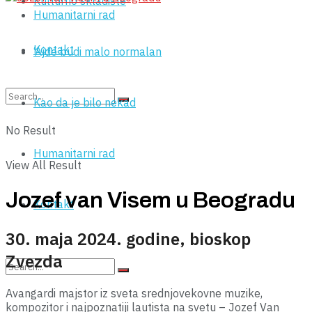
Kulturno skladište
Humanitarni rad
Kontakt
‘Ajde budi malo normalan
Kao da je bilo nekad
No Result
Humanitarni rad
View All Result
Jozef van Visem u Beogradu
Kontakt
30. maja 2024. godine, bioskop
Zvezda
Avangardi majstor iz sveta srednjovekovne muzike,
kompozitor i najpoznatiji lautista na svetu – Jozef Van