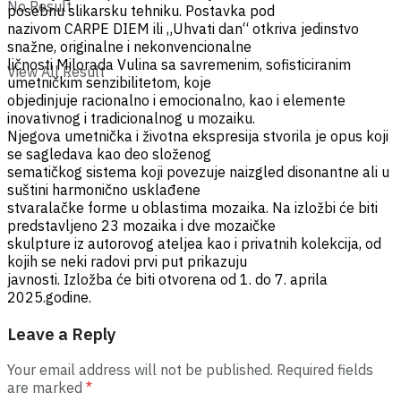
No Result
posebnu slikarsku tehniku. Postavka pod
nazivom CARPE DIEM ili „Uhvati dan“ otkriva jedinstvo
snažne, originalne i nekonvencionalne
ličnosti Milorada Vulina sa savremenim, sofisticiranim
View All Result
umetničkim senzibilitetom, koje
objedinjuje racionalno i emocionalno, kao i elemente
inovativnog i tradicionalnog u mozaiku.
Njegova umetnička i životna ekspresija stvorila je opus koji
se sagledava kao deo složenog
sematičkog sistema koji povezuje naizgled disonantne ali u
suštini harmonično usklađene
stvaralačke forme u oblastima mozaika. Na izložbi će biti
predstavljeno 23 mozaika i dve mozaičke
skulpture iz autorovog ateljea kao i privatnih kolekcija, od
kojih se neki radovi prvi put prikazuju
javnosti. Izložba će biti otvorena od 1. do 7. aprila
2025.godine.
Leave a Reply
Your email address will not be published.
Required fields
are marked
*