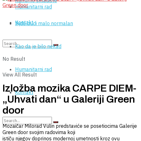
Kulturno skladište
Humanitarni rad
Kontakt
‘Ajde budi malo normalan
Kao da je bilo nekad
No Result
Humanitarni rad
View All Result
Izložba mozika CARPE DIEM-
Kontakt
„Uhvati dan“ u Galeriji Green
door
Mozaičar Milorad Vulin predstaviće se posetiocima Galerije
Green door svojim radovima koji
ističu njegov doprinos modernoj umetnosti kroz ovu