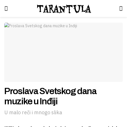
Tarantula
Proslava Svetskog dana
muzike u Inđiji
U malo reči i mnogo slika