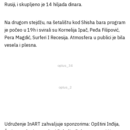
Rusiji, i skupljeno je 14 hiljada dinara.
Na drugom stejdžu, na šetalištu kod Shisha bara program
je počeo u 19h i svirali su Kornelija Ipač, Peđa Filipović,
Pera Magdić, Surferi I Recesija. Atmosfera u publici je bila
vesela i plesna.
oplus_34
oplus_2
Udruženje InART zahvaljuje sponzorima: Opštini Inđija,