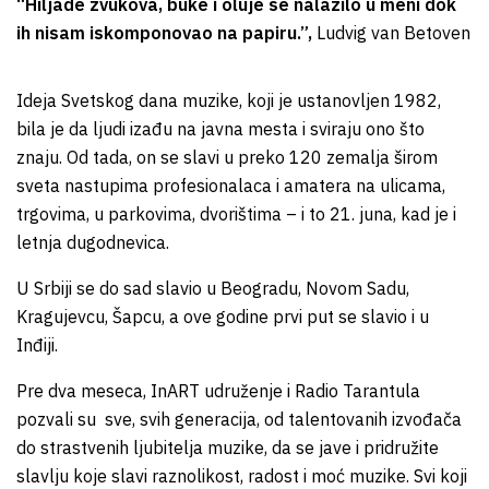
“Hiljade zvukova, buke i oluje se nalazilo u meni dok
ih nisam iskomponovao na papiru.”,
Ludvig van Betoven
Ideja Svetskog dana muzike, koji je ustanovljen 1982,
bila je da ljudi izađu na javna mesta i sviraju ono što
znaju. Od tada, on se slavi u preko 120 zemalja širom
sveta nastupima profesionalaca i amatera na ulicama,
trgovima, u parkovima, dvorištima – i to 21. juna, kad je i
letnja dugodnevica.
U Srbiji se do sad slavio u Beogradu, Novom Sadu,
Kragujevcu, Šapcu, a ove godine prvi put se slavio i u
Inđiji.
Pre dva meseca, InART udruženje i Radio Tarantula
pozvali su sve, svih generacija, od talentovanih izvođača
do strastvenih ljubitelja muzike, da se jave i pridružite
slavlju koje slavi raznolikost, radost i moć muzike. Svi koji