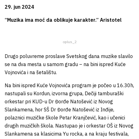
29. jun 2024
“Muzika ima moć da oblikuje karakter.” Aristotel
oplus_2
Drugo poluvreme proslave Svetskog dana muzike slavilo
se na dva mesta u samom gradu – na bini ispred Kuće
Vojnovića i na šetalištu.
Na bini ispred Kuće Vojnovića program je počeo u 16.30h,
nastupali su Kordun, izvorna grupa, Dečiji tamburaški
orkestar pri KUD-u Dr Đorđe Natošević iz Novog
Slankamena, hor SŠ Dr Đorđe Natošević iz Inđije,
polaznici muzičke škole Petar Kranjčević, kao i učenici
drugih muzičkih škola. Nastupao je i orkestar OŠ iz Novog
Slankamena sa klasicima Yu rocka, a na kraju festivala,