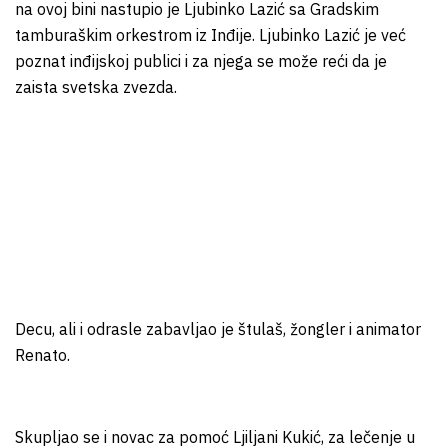
na ovoj bini nastupio je Ljubinko Lazić sa Gradskim
tamburaškim orkestrom iz Inđije. Ljubinko Lazić je već
poznat inđijskoj publici i za njega se može reći da je
zaista svetska zvezda.
Decu, ali i odrasle zabavljao je štulaš, žongler i animator
Renato.
Skupljao se i novac za pomoć Ljiljani Kukić, za lečenje u