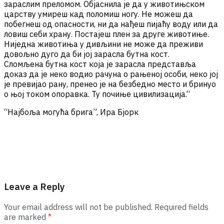
зараслим преломом. Објаснила је да у животињском
царству умиреш кад поломиш ногу. Не можеш да
побегнеш од опасности, ни да нађеш пијаћу воду или да
ловиш себи храну. Постајеш плен за друге животиње.
Ниједна животиња у дивљини не може да преживи
довољно дуго да би јој зарасла бутна кост.
Сломљена бутна кост која је зарасла представља
доказ да је неко водио рачуна о рањеној особи, неко јој
је превијао рану, пренео је на безбедно место и бринуо
о њој током опоравка. Ту почиње цивилизација.“
“Најбоља могућа брига”, Ирa Бјорк
Leave a Reply
Your email address will not be published.
Required fields
are marked
*