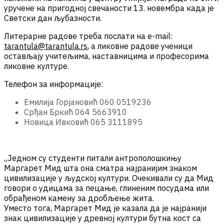
уручене на пригодној свечаности 13. новембра када је
Светски дан љубазности.
Литерарне радове треба послати на е-mail:
tarantula@tarantula.rs
, а ликовне радове ученици
остављају учитељима, наставницима и професорима
ликовне културе.
Телефон за информације:
Емилија Горјановић 060 0519236
Срђан Бркић 064 5663910
Новица Ивковић 065 3111895
„Једном су студенти питали антрополошкињу
Маргарет Мид шта она сматра најранијим знаком
цивилизације у људској култури. Очекивали су да Мид
говори о удицама за пецање, глиненим посудама или
обрађеном камену за дробљење жита.
Уместо тога, Маргарет Мид је казала да је најранији
знак цивилизације у древној култури бутна кост са