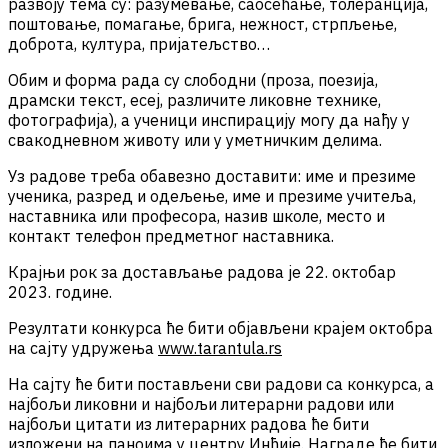
развоју тема су: разумевање, саосећање, толеранција,
поштовање, помагање, брига, нежност, стрпљење,
доброта, култура, пријатељство…
Обим и форма рада су слободни (проза, поезија,
драмски текст, есеј, различите ликовне технике,
фотографија), а ученици инспирацију могу да нађу у
свакодневном животу или у уметничким делима.
Уз радове треба обавезно доставити: име и презиме
ученика, разред и одељење, име и презиме учитеља,
наставника или професора, назив школе, место и
контакт телефон предметног наставника.
Крајњи рок за достављање радова је 22. октобар
2023. године.
Резултати конкурса ће бити објављени крајем октобра
на сајту удружења
www.tarantula.rs
На сајту ће бити постављени сви радови са конкурса, а
најбољи ликовни и најбољи литерарни радови или
најбољи цитати из литерарних радова ће бити
изложени на паноима у центру Инђије. Награде ће бити