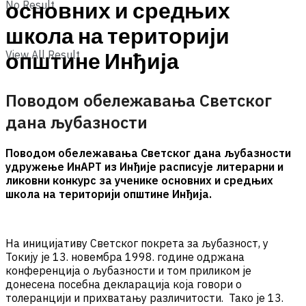
No Result
основних и средњих
школа на територији
View All Result
општине Инђија
Поводом обележавања Светског
дана љубазности
Поводом обележавања Светског дана љубазности
удружење ИнАРТ из Инђије расписује литерарни и
ликовни конкурс за ученике основних и средњих
школа на територији општине Инђија.
На иницијативу Светског покрета за љубазност, у
Токију је 13. новембра 1998. године одржана
конференција о љубазности и том приликом је
донесена посебна декларација која говори о
толеранцији и прихватању различитости. Тако је 13.