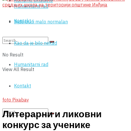
Kulturno skladište
Humanitarni rad
Kontakt
‘Ajde budi malo normalan
Kao da je bilo nekad
No Result
Humanitarni rad
View All Result
Kontakt
foto Pixabay
Литерарни и ликовни
конкурс за ученике