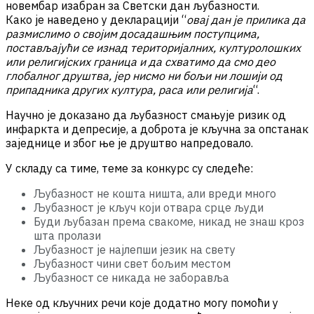
новембар изабран за Светски дан љубазности.
Како је наведено у декларацији “
овај дан је прилика да
размислимо о својим досадашњим поступцима,
постављајући се изнад територијалних, културолошких
или религијских граница и да схватимо да смо део
глобалног друштва, јер нисмо ни бољи ни лошији од
припадника других култура, раса или религија
“.
Научно је доказано да љубазност смањује ризик од
инфаркта и депресије, а доброта је кључна за опстанак
заједнице и због ње је друштво напредовало.
У складу са тиме, теме за конкурс су следеће:
Љубазност не кошта ништа, али вреди много
Љубазност је кључ који отвара срце људи
Буди љубазан према свакоме, никад не знаш кроз
шта пролази
Љубазност је најлепши језик на свету
Љубазност чини свет бољим местом
Љубазност се никада не заборавља
Неке од кључних речи које додатно могу помоћи у