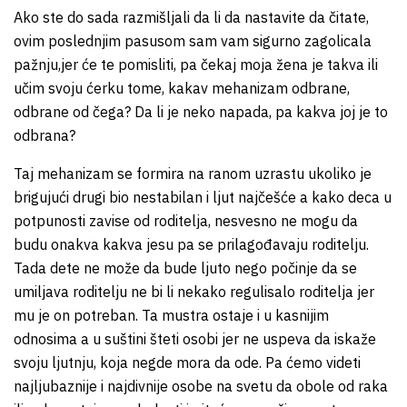
Ako ste do sada razmišljali da li da nastavite da čitate,
ovim poslednjim pasusom sam vam sigurno zagolicala
pažnju,jer će te pomisliti, pa čekaj moja žena je takva ili
učim svoju ćerku tome, kakav mehanizam odbrane,
odbrane od čega? Da li je neko napada, pa kakva joj je to
odbrana?
Taj mehanizam se formira na ranom uzrastu ukoliko je
brigujući drugi bio nestabilan i ljut najčešće a kako deca u
potpunosti zavise od roditelja, nesvesno ne mogu da
budu onakva kakva jesu pa se prilagođavaju roditelju.
Tada dete ne može da bude ljuto nego počinje da se
umiljava roditelju ne bi li nekako regulisalo roditelja jer
mu je on potreban. Ta mustra ostaje i u kasnijim
odnosima a u suštini šteti osobi jer ne uspeva da iskaže
svoju ljutnju, koja negde mora da ode. Pa ćemo videti
najljubaznije i najdivnije osobe na svetu da obole od raka