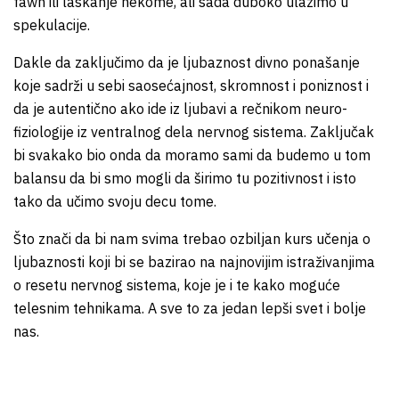
fawn ili laskanje nekome, ali sada duboko ulazimo u
spekulacije.
Dakle da zaključimo da je ljubaznost divno ponašanje
koje sadrži u sebi saosećajnost, skromnost i poniznost i
da je autentično ako ide iz ljubavi a rečnikom neuro-
fiziologije iz ventralnog dela nervnog sistema. Zaključak
bi svakako bio onda da moramo sami da budemo u tom
balansu da bi smo mogli da širimo tu pozitivnost i isto
tako da učimo svoju decu tome.
Što znači da bi nam svima trebao ozbiljan kurs učenja o
ljubaznosti koji bi se bazirao na najnovijim istraživanjima
o resetu nervnog sistema, koje je i te kako moguće
telesnim tehnikama. A sve to za jedan lepši svet i bolje
nas.