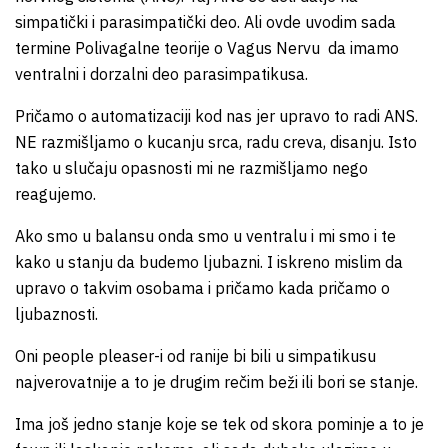
simpatički i parasimpatički deo. Ali ovde uvodim sada
termine Polivagalne teorije o Vagus Nervu da imamo
ventralni i dorzalni deo parasimpatikusa.
Pričamo o automatizaciji kod nas jer upravo to radi ANS.
NE razmišljamo o kucanju srca, radu creva, disanju. Isto
tako u slučaju opasnosti mi ne razmišljamo nego
reagujemo.
Ako smo u balansu onda smo u ventralu i mi smo i te
kako u stanju da budemo ljubazni. I iskreno mislim da
upravo o takvim osobama i pričamo kada pričamo o
ljubaznosti.
Oni people pleaser-i od ranije bi bili u simpatikusu
najverovatnije a to je drugim rečim beži ili bori se stanje.
Ima još jedno stanje koje se tek od skora pominje a to je