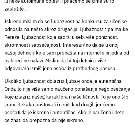
ili neke autoimune bolesti i pitaćemo se čime su to
zaslužile…
Iskreno mislim da se ljubaznost na konkursu za učenike
odnosila na nešto skroz drugačije. Ljubaznost tipa majke
Tereze. Ljubaznost koja sadrži u sebi više poniznost,
skromnost i saosećajnost. Interesantno da se u onoj
našoj definiciji koju sam pronašla na internetu ni jedna od
ovih reči ne nalazi. Mislim da bi toj definiciji više
odgovarala izmišljena osoba iz prethodnog pasusa.
Ukoliko ljubaznost dolazi iz ljubavi onda je autentična.
Onda to nije više samo naučeno ponašanje nego osećanje
koje izlazi iz našeg karaktera i naše ličnosti. To je ono što
ćemo itekako poštovati i ceniti kod drugih jer ćemo
osećati da je iskreno i autentično. Ako je naučeno i dete
će znati da prepozna da nije iskreno.