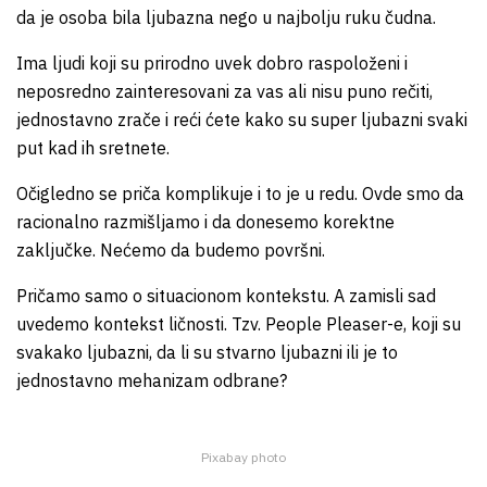
da je osoba bila ljubazna nego u najbolju ruku čudna.
Ima ljudi koji su prirodno uvek dobro raspoloženi i
neposredno zainteresovani za vas ali nisu puno rečiti,
jednostavno zrače i reći ćete kako su super ljubazni svaki
put kad ih sretnete.
Očigledno se priča komplikuje i to je u redu. Ovde smo da
racionalno razmišljamo i da donesemo korektne
zaključke. Nećemo da budemo površni.
Pričamo samo o situacionom kontekstu. A zamisli sad
uvedemo kontekst ličnosti. Tzv. People Pleaser-e, koji su
svakako ljubazni, da li su stvarno ljubazni ili je to
jednostavno mehanizam odbrane?
Pixabay photo