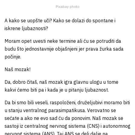
Pixabay photo
A kako se uopšte uči? Kako se dolazi do spontane i
iskrene ljubaznosti?
Moram opet uvesti neke termine ali ću se potruditi da
budu što jednostavnije objašnjeni jer prava žurka sada
počinje.
Naš mozak!
Da, dobro čitaš, naš mozak igra glavnu ulogu u tome
kakvi ćemo biti pa i kada je u pitanju ljubaznost.
Da bi smo bili veseli, raspoloženi, druželjubivi moramo biti
u stanju ventralnog parasimpatikusa. Verovatno se
sećate a ako ne evo sad ću da ponovim. Naš mozak se
sastoji iz centralnog nervnog sistema (CNS) i autonomnog
nervnog sistema (ANS). Taj ANS se deli dalje na