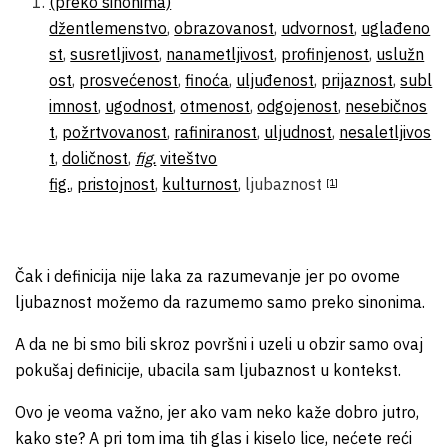
(preko sinonima)
džentlemenstvo
,
obrazovanost
,
udvornost
,
uglađeno
st
,
susretljivost
,
nanametljivost
,
profinjenost
,
uslužn
ost
,
prosvećenost
,
finoća
,
uljuđenost
,
prijaznost
,
subl
imnost
,
ugodnost
,
otmenost
,
odgojenost
,
nesebičnos
t
,
požrtvovanost
,
rafiniranost
,
uljudnost
,
nesaletljivos
t
,
doličnost
,
fig.
viteštvo
fig.
,
pristojnost
,
kulturnost
, ljubaznost
[1]
Čak i definicija nije laka za razumevanje jer po ovome
ljubaznost možemo da razumemo samo preko sinonima.
A da ne bi smo bili skroz površni i uzeli u obzir samo ovaj
pokušaj definicije, ubacila sam ljubaznost u kontekst.
Ovo je veoma važno, jer ako vam neko kaže dobro jutro,
kako ste? A pri tom ima tih glas i kiselo lice, nećete reći