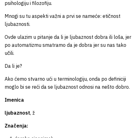
psihologiju i filozofiju.
Mnogi su tu aspekti važni a prvi se nameće: etičnost
ljubaznosti.
Ovde ulazim u pitanje da li je ljubaznost dobra ili loša, jer
po automatizmu smatramo da je dobra jer su nas tako
učili.
Da li je?
Ako ćemo stvarno ući u terminologiju, onda po definiciji
moglo bi se reći da se ljubaznost odnosi na nešto dobro.
Imenica
ljubaznost
, ž
Značenja: